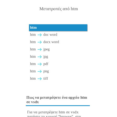
Μετατροπές από htm
htm
htm
doc word
htm
docx word
htm
jpeg
htm
jpg
htm
pdf
htm
png
htm
tiff
Πως να μετατρέψετε ένα αρχείο htm
σε vsdx
Για να μετατρέψετε htm σε vsdx
πατήστε το κουμπί "browse", στη