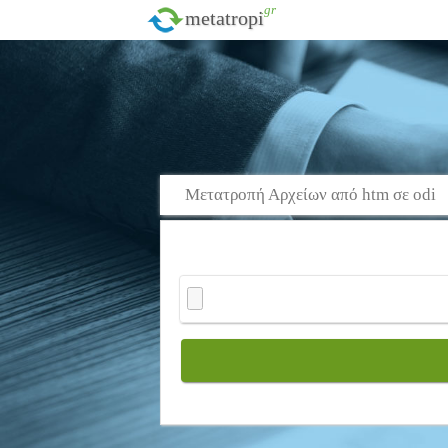
.gr
metatropi
Μετατροπή Αρχείων από htm σε odi