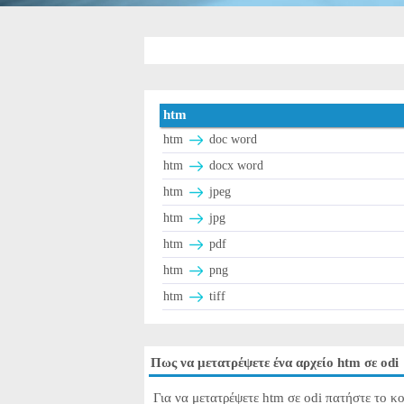
htm
htm
doc word
htm
docx word
htm
jpeg
htm
jpg
htm
pdf
htm
png
htm
tiff
Πως να μετατρέψετε ένα αρχείο htm σε odi
Για να μετατρέψετε htm σε odi πατήστε το κο