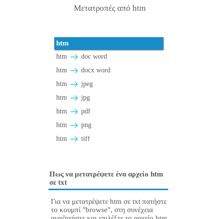
Μετατροπές από htm
htm
htm
doc word
htm
docx word
htm
jpeg
htm
jpg
htm
pdf
htm
png
htm
tiff
Πως να μετατρέψετε ένα αρχείο htm
σε txt
Για να μετατρέψετε htm σε txt πατήστε
το κουμπί "browse", στη συνέχεια
αναζητήστε και επιλέξτε το αρχείο htm